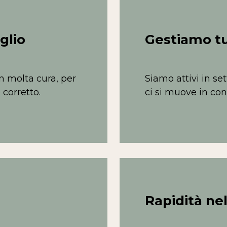
glio
Gestiamo tutt
n molta cura, per
Siamo attivi in s
 corretto.
ci si muove in cont
Rapidità nel 